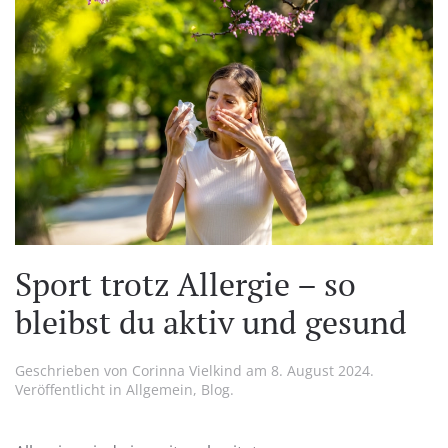
Sport trotz Allergie – so
bleibst du aktiv und gesund
Geschrieben von
Corinna Vielkind
am
8. August 2024
.
Veröffentlicht in
Allgemein
,
Blog
.