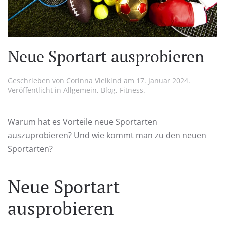
Neue Sportart ausprobieren
Geschrieben von
Corinna Vielkind
am
17. Januar 2024
.
Veröffentlicht in
Allgemein
,
Blog
,
Fitness
.
Warum hat es Vorteile neue Sportarten
auszuprobieren? Und wie kommt man zu den neuen
Sportarten?
Neue Sport
art
ausprobieren