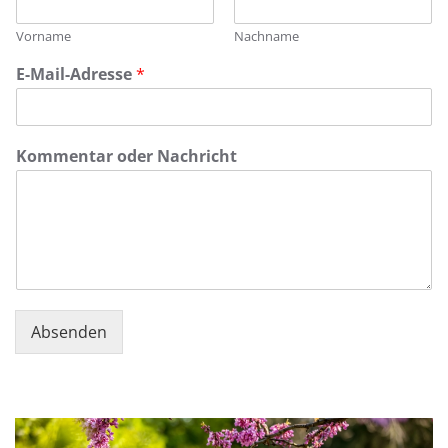
Vorname
Nachname
E-Mail-Adresse
*
*
Kommentar oder Nachricht
N
a
m
e
K
o
m
m
e
Absenden
n
t
a
r